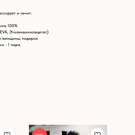
сирует и лечит.
ина 100%
EVA, Этиленвинилацетат)
я женщины; подарок
и - 1 пара