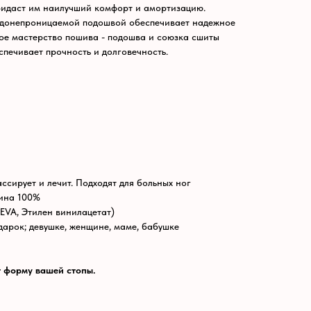
придаст им наилучший комфорт и амортизацию.
одонепроницаемой подошвой обеспечивает надежное
ое мастерство пошива - подошва и союзка сшиты
спечивает прочность и долговечность.
сирует и лечит. Подходят для больных ног
ина 100%
EVA, Этилен винилацетат)
дарок; девушке, женщине, маме, бабушке
т форму вашей стопы.