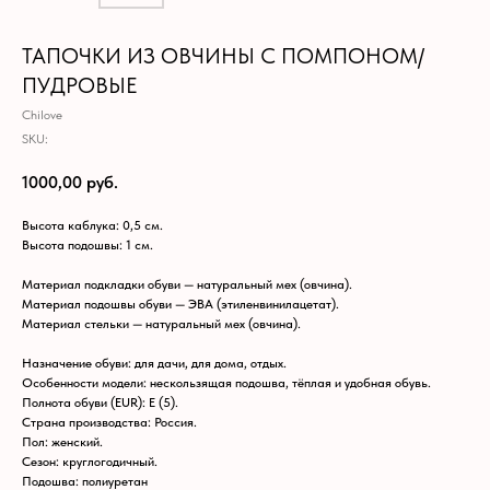
ТАПОЧКИ ИЗ ОВЧИНЫ С ПОМПОНОМ/
ПУДРОВЫЕ
Chilove
SKU:
1000,00
руб.
Высота каблука: 0,5 см.
Высота подошвы: 1 см.
Материал подкладки обуви — натуральный мех (овчина).
Материал подошвы обуви — ЭВА (этиленвинилацетат).
Материал стельки — натуральный мех (овчина).
Назначение обуви: для дачи, для дома, отдых.
Особенности модели: нескользящая подошва, тёплая и удобная обувь.
Полнота обуви (EUR): E (5).
Страна производства: Россия.
Пол: женский.
Сезон: круглогодичный.
Подошва: полиуретан