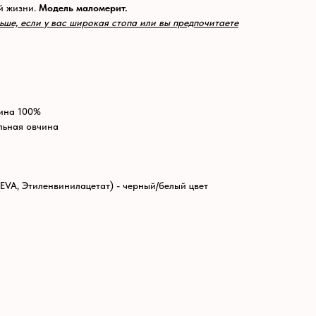
й жизни.
Модель маломерит.
ьше, если у вас широкая стопа или вы предпочитаете
ина 100%
льная овчина
VA, Этиленвинилацетат) - черный/белый цвет