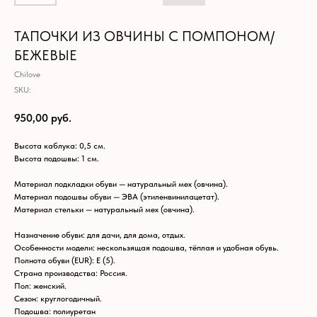
ТАПОЧКИ ИЗ ОВЧИНЫ С ПОМПОНОМ/
БЕЖЕВЫЕ
Chilove
SKU:
950,00
руб.
Высота каблука: 0,5 см.
Высота подошвы: 1 см.
Материал подкладки обуви — натуральный мех (овчина).
Материал подошвы обуви — ЭВА (этиленвинилацетат).
Материал стельки — натуральный мех (овчина).
Назначение обуви: для дачи, для дома, отдых.
Особенности модели: нескользящая подошва, тёплая и удобная обувь.
Полнота обуви (EUR): E (5).
Страна производства: Россия.
Пол: женский.
Сезон: круглогодичный.
Подошва: полиуретан