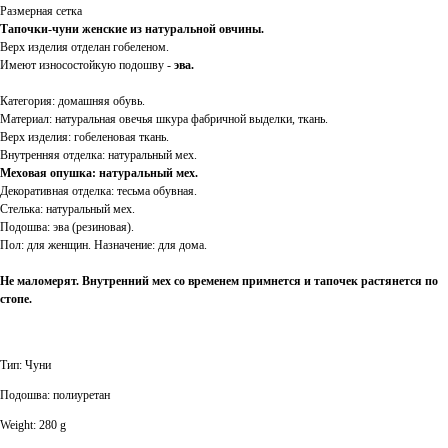
Размерная сетка
Тапочки-чуни женские из натуральной овчины.
Верх изделия отделан гобеленом.
Имеют износостойкую подошву -
эва.
Категория: домашняя обувь.
Материал: натуральная овечья шкура фабричной выделки, ткань.
Верх изделия: гобеленовая ткань.
Внутренняя отделка: натуральный мех.
Меховая опушка: натуральный мех.
Декоративная отделка: тесьма обувная.
Стелька: натуральный мех.
Подошва: эва (резиновая).
Пол: для женщин. Назначение: для дома.
Не маломерят. Внутренний мех со временем примнется и тапочек растянется по
стопе.
Тип: Чуни
Подошва: полиуретан
Weight: 280 g