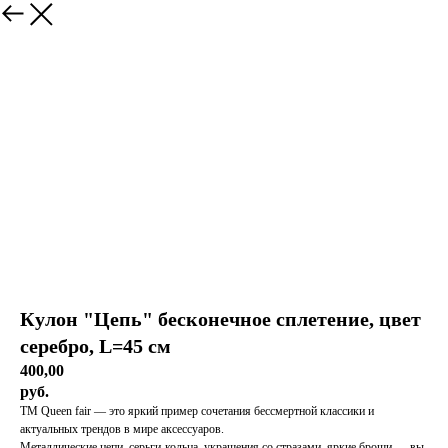
Кулон "Цепь" бесконечное сплетение, цвет
серебро, L=45 см
400,00
руб.
ТМ Queen fair — это яркий пример сочетания бессмертной классики и
актуальных трендов в мире аксессуаров.
Металлические цепи, серьги-кольца, украшения со стразами, яркие броши — вы